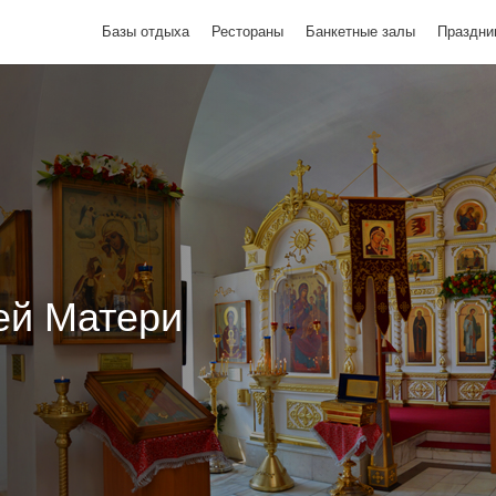
Базы отдыха
Рестораны
Банкетные залы
Праздни
ей Матери