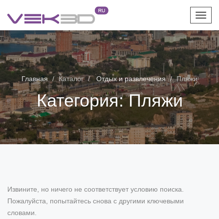
Toggl
navig
Главная
Каталог
Отдых и развлечения
Пляжи
Категория:
Пляжи
Извините, но ничего не соответствует условию поиска.
Пожалуйста, попытайтесь снова с другими ключевыми
словами.