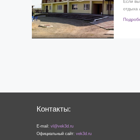
Если вы
отдыха 
Подроб
Контакты:
E-mail:
vl@vek3d.ru
Официальный сайт:
vek3d.ru