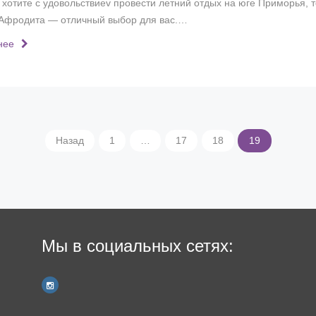
 хотите с удовольствиеv провести летний отдых на юге Приморья, т
Афродита — отличный выбор для вас.…
нее
Назад
1
…
17
18
19
Мы в социальных сетях: