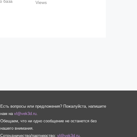
о база
Views
Есть вопросы или предложения? Пожалуйста, напишите
нам на
vl@vek3d.ru
.
Обещаем, что ни одно сообщение не останется без
нашего внимания.
Сотрудничество/партнерство:
vl@vek3d.ru
.