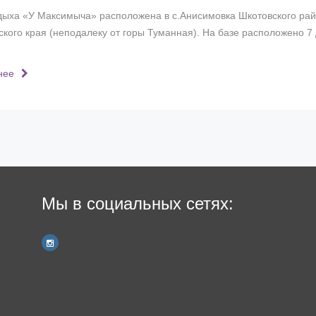
дыха «У Максимыча» расположена в с.Анисимовка Шкотовского ра
кого края (неподалеку от горы Туманная). На базе расположено 7
нее
Мы в социальных сетях: