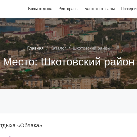
Базы отдыха
Рестораны
Банкетные залы
Праздни
Главная
Каталог
Шкотовский район
Место:
Шкотовский район
отдыха «Облака»