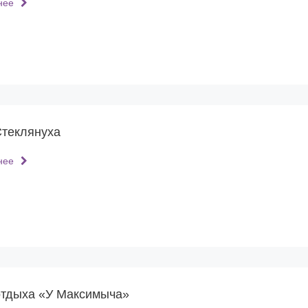
нее
Стеклянуха
нее
отдыха «У Максимыча»