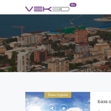
Базы отдыха
База 