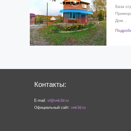
База от
Приморс
Дом…
Подроб
Контакты:
E-mail:
vl@vek3d.ru
Официальный сайт:
vek3d.ru