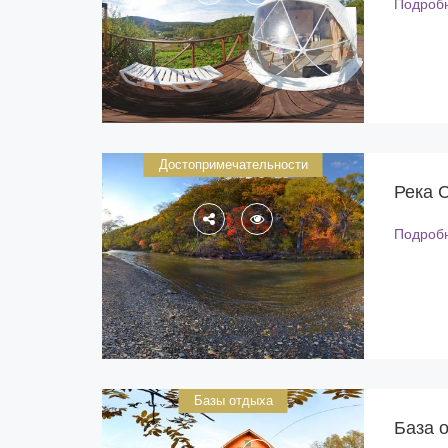
Подроб
Достопримечательности
Река 
Подроб
Базы отдыха
База 