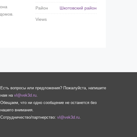
йона
Район
Шкотовский район
 домов.
Views
Есть вопросы или предложения? Пожалуйста, напишите
нам на
vl@vek3d.ru
.
Обещаем, что ни одно сообщение не останется без
нашего внимания.
Сотрудничество/партнерство:
vl@vek3d.ru
.